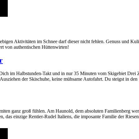
ebigen Aktivitäten im Schnee darf dieser nicht fehlen. Genuss und Ku
ert von authentischen Hüttenwirten!
r
gt Dich im Halbstunden-Takt und in nur 35 Minuten vom Skigebiet Drei
 Ausziehen der Skischuhe, keine mühsame Autofahrt. Du steigst in den S
miten ganz groß fühlen. Am Haunold, dem absoluten Familienberg werde
n, das einzige Rentier-Rudel Italiens, die imposante Familie der Rie