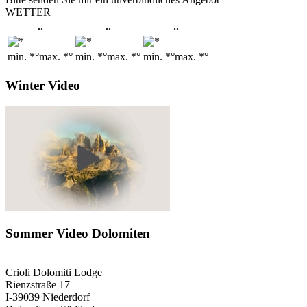
WETTER
..
..
..
min. *°
max. *°
min. *°
max. *°
min. *°
max. *°
Winter Video
Sommer Video Dolomiten
Crioli Dolomiti Lodge
Rienzstraße 17
I-39039 Niederdorf